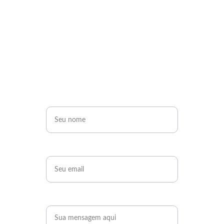
Entre em contato
Entre em contato com a gente! Envie dúvidas, 
sugestões ou até elogios a gente gosta.  ;)
Nome*
Email*
Mensagem*