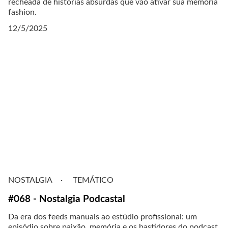
recheada de histórias absurdas que vão ativar sua memória
fashion.
12/5/2025
NOSTALGIA
TEMÁTICO
#068 - Nostalgia Podcastal
Da era dos feeds manuais ao estúdio profissional: um
episódio sobre paixão, memória e os bastidores do podcast