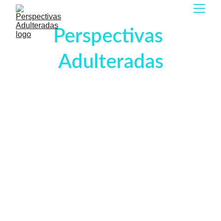
Perspectivas 
Adulteradas
O podcast onde a infância e a 
nostalgia se encontram com a vida 
adulta.
Conheça nosso canal no 
Apoia.se
, apoie o 
podcast e garanta acesso a 
conteúdos exclusivos
!