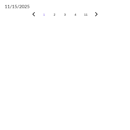
11/15/2025
1
2
3
4
11
Nossas plataformas
Siga a gente na plataforma que você ouve 
seus podcasts