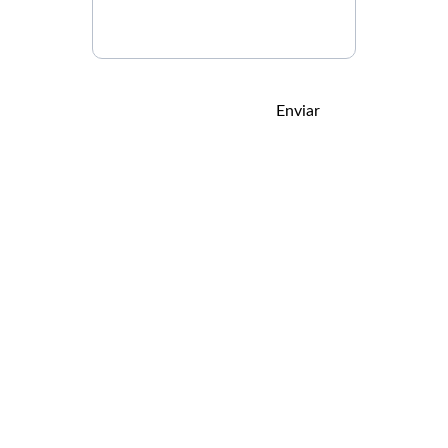
Enviar
O podcast onde a infância e nostalgia 
se encontram com a vida adulta
. Perspectivas Adulteradas. 
© 2025
Todos os direitos reservados.